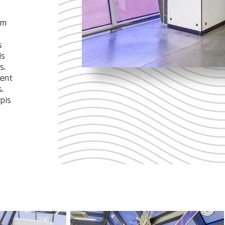
am
s
is
s.
uent
.
rpis