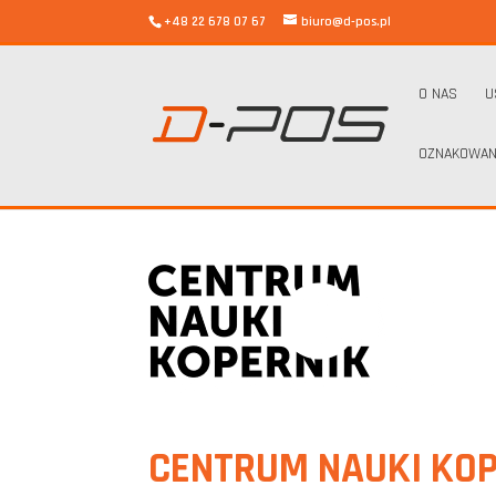
+48 22 678 07 67
biuro@d-pos.pl
O NAS
U
OZNAKOWAN
CENTRUM NAUKI KO