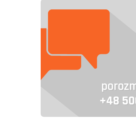
poroz
+48 50