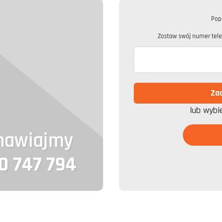
Pop
Zostaw swój numer telef
lub wybi
mawiajmy
0 747 794