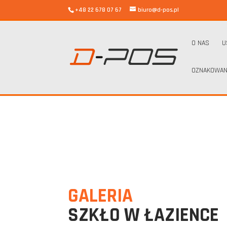
+48 22 678 07 67
biuro@d-pos.pl
O NAS
U
OZNAKOWAN
d-pos
/
galeria
/
szkło w łazience
GALERIA
SZKŁO W ŁAZIENCE