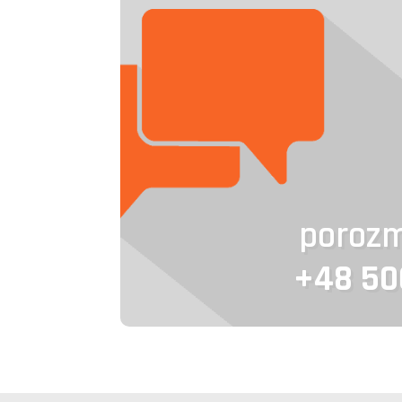
poroz
+48 50