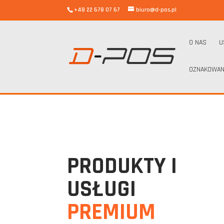
+48 22 678 07 67
biuro@d-pos.pl
O NAS
U
OZNAKOWAN
PRODUKTY I
USŁUGI
PREMIUM