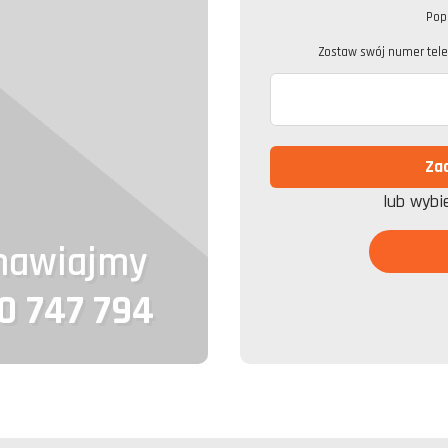
Pop
Zostaw swój numer telef
lub wybi
mawiajmy
0 747 794