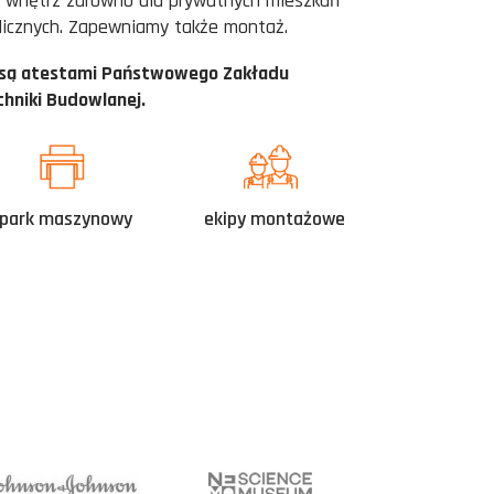
 wnętrz zarówno dla prywatnych mieszkań
blicznych. Zapewniamy także montaż.
 są atestami Państwowego Zakładu
chniki Budowlanej.
park maszynowy
ekipy montażowe