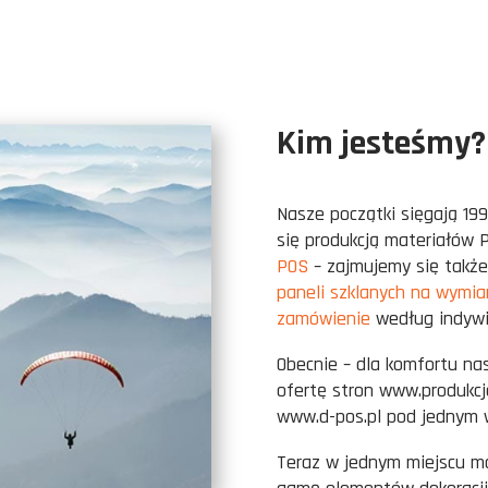
Kim jesteśmy?
Nasze początki sięgają 199
się produkcją materiałów P
POS
– zajmujemy się takż
paneli szklanych na wymia
zamówienie
według indywi
Obecnie – dla komfortu na
ofertę stron www.produkcj
www.d-pos.pl pod jednym 
Teraz w jednym miejscu moż