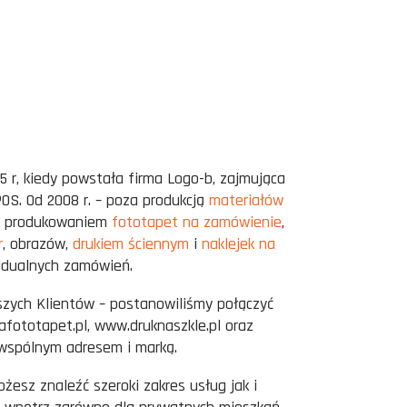
5 r, kiedy powstała firma Logo-b, zajmująca
OS. Od 2008 r. – poza produkcją
materiałów
e produkowaniem
fototapet na zamówienie
,
r
, obrazów,
drukiem ściennym
i
naklejek na
dualnych zamówień.
szych Klientów – postanowiliśmy połączyć
afototapet.pl, www.druknaszkle.pl oraz
wspólnym adresem i marką.
esz znaleźć szeroki zakres usług jak i