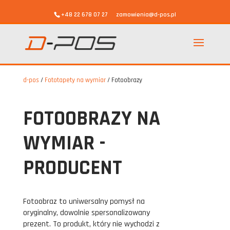
+48 22 678 07 27
zamowienia@d-pos.pl
d-pos
/
Fototapety na wymiar
/
Fotoobrazy
FOTOOBRAZY NA
WYMIAR -
PRODUCENT
Fotoobraz to uniwersalny pomysł na
oryginalny, dowolnie spersonalizowany
prezent. To produkt, który nie wychodzi z