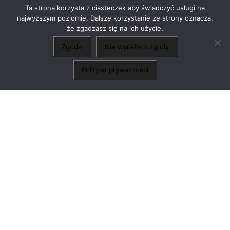
Ta strona korzysta z ciasteczek aby świadczyć usługi na
BIURA i WYSTAWY
najwyższym poziomie. Dalsze korzystanie ze strony oznacza,
MUZEALNE
że zgadzasz się na ich użycie.
Zgoda
Nie wyrażam zgody
×
Chcesz o coś zapytać?
Chętnie porozmawiamy
Polityka prywatności
POKAŻ WSZYSTKIE