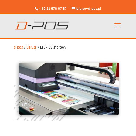
+48 22 678 07 67
biuro@d-pos.pl
d-pos
/
Usługi
/
Druk UV stołowy