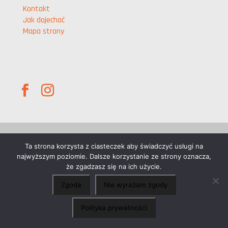
Kontakt
Jak dojechać
Mapa strony
Ta strona korzysta z ciasteczek aby świadczyć usługi na
Wszelkie prawa zastrzeżone © d-pos.pl
najwyższym poziomie. Dalsze korzystanie ze strony oznacza,
że zgadzasz się na ich użycie.
Zgoda
Nie wyrażam zgody
×
Chcesz o coś zapytać?
Chętnie porozmawiamy
Polityka prywatności
Polityka prywatności
|
Polityka cookie