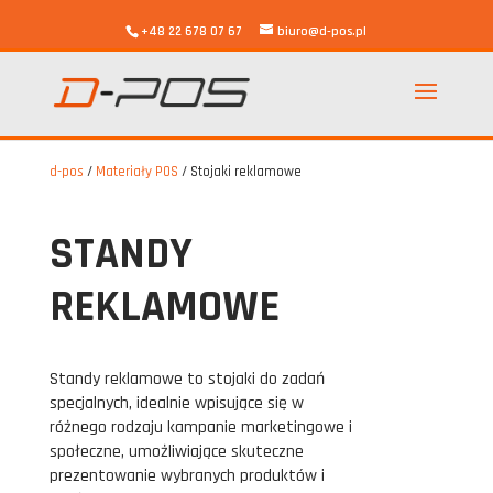
+48 22 678 07 67
biuro@d-pos.pl
d-pos
/
Materiały POS
/
Stojaki reklamowe
STANDY
REKLAMOWE
Standy reklamowe to stojaki do zadań
specjalnych, idealnie wpisujące się w
różnego rodzaju kampanie marketingowe i
społeczne, umożliwiające skuteczne
prezentowanie wybranych produktów i