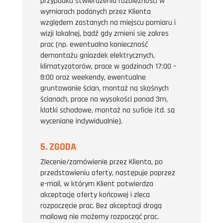
przypadku stwierdzenia rozbieżności w
wymiarach podanych przez Klienta
względem zastanych na miejscu pomiaru i
wizji lokalnej, bądź gdy zmieni się zakres
prac (np. ewentualna konieczność
demontażu gniazdek elektrycznych,
klimatyzatorów, prace w godzinach 17:00 –
8:00 oraz weekendy, ewentualne
gruntowanie ścian, montaż na skośnych
ścianach, prace na wysokości ponad 3m,
klatki schodowe, montaż na suficie itd. są
wyceniane indywidualnie).
5. ZGODA
Zlecenie/zamówienie przez Klienta, po
przedstawieniu oferty, następuje poprzez
e-mail, w którym Klient potwierdza
akceptację oferty końcowej i zleca
rozpoczęcie prac. Bez akceptacji drogą
mailową nie możemy rozpocząć prac.