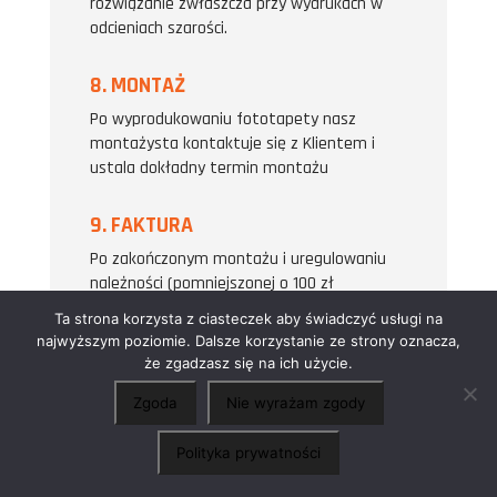
rozwiązanie zwłaszcza przy wydrukach w
odcieniach szarości.
8. MONTAŻ
Po wyprodukowaniu fototapety nasz
montażysta kontaktuje się z Klientem i
ustala dokładny termin montażu
9. FAKTURA
Po zakończonym montażu i uregulowaniu
należności (pomniejszonej o 100 zł
uiszczonej przy pomiarze) niezwłocznie
Ta strona korzysta z ciasteczek aby świadczyć usługi na
wystawiany jest paragon lub faktura VAT i
najwyższym poziomie. Dalsze korzystanie ze strony oznacza,
przesyłany do Klienta e-mailem.
że zgadzasz się na ich użycie.
Obniżona stawka VAT 8% obowiązuje
Zgoda
Nie wyrażam zgody
×
wyłącznie przy zamówieniu kompleksowej
Chcesz o coś zapytać?
Chętnie porozmawiamy
usługi wykonania i montażu paneli
Polityka prywatności
szklanych i rozliczeniu wystawianym na
osobę prywatną dysponującą lokalem