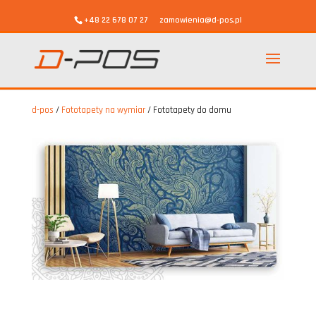
+48 22 678 07 27
zamowienia@d-pos.pl
d-pos
/
Fototapety na wymiar
/
Fototapety do domu