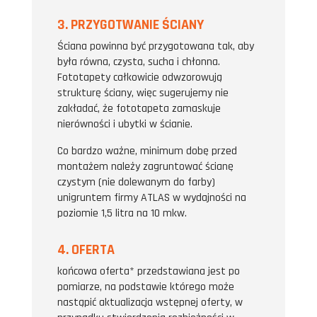
3. PRZYGOTWANIE ŚCIANY
Ściana powinna być przygotowana tak, aby
była równa, czysta, sucha i chłonna.
Fototapety całkowicie odwzorowują
strukturę ściany, więc sugerujemy nie
zakładać, że fototapeta zamaskuje
nierówności i ubytki w ścianie.
Co bardzo ważne, minimum dobę przed
montażem należy zagruntować ścianę
czystym (nie dolewanym do farby)
unigruntem firmy ATLAS w wydajności na
poziomie 1,5 litra na 10 mkw.
4. OFERTA
końcowa oferta* przedstawiana jest po
pomiarze, na podstawie którego może
nastąpić aktualizacja wstępnej oferty, w