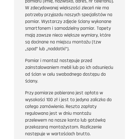
pomiaru (imię, nazwisko, adres, nr telefonu).
W zdecydowanej większości zleceń nie ma
potrzeby przyjazdu naszych specjalistów na
pomiar. Wystarczy zdjęcie ściany wykonane
smartfonem i samodzielny pomiar. Tapety
mają zawsze nieco większe wymiary, które
są docinane na miejscu montażu (tzw
„spad” lub „naddatki”).
Pomiar i montaż następuje przed
zainstalowaniem mebli lub po ich odsunięciu
od ścian w celu swobodnego dostępu do
ściany.
Przy pomiarze pobierana jest opłata w
wysokości 100 zł i jest to jedyna zaliczka do
całego zamówienia. Reszta zapłaty
regulowana jest w dniu montażu
przelewem na nasze konto lub gotówką
przekazaną montażystom. Rozliczenie
następuje w wartościach brutto.