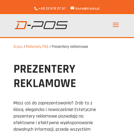
+48 22 678 07 67
biuro@d-pos.pl
d-pos
/
Materiały POS
/
Prezentery reklamowe
PREZENTERY
REKLAMOWE
Masz coś do zaprezentowania? Zrób to z
klasą, elegancko i nowocześnie! Estetyczne
prezentery reklamowe pozwalają na
efektowne i efektywne wyeksponowanie
dowolnych informacji, przede wszystkim