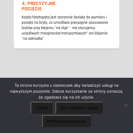
4. PRECYZYJNE
POCIĘCIE
Każda fototapeta jest starannie docięta do wymiaru i
pocięta na bryty, co umożliwia precyzyjne spasowanie
brytów przy klejeniu "na styk" - nie stosujemy
uciążliwych marginesów transportowych” ani klejenia
"na zakładkę"
Ta strona korzysta z ciasteczek aby świadczyć usługi na
najwyższym poziomie. Dalsze korzystanie ze strony oznacza,
że zgadzasz się na ich użycie.
GALERIE REALIZACJI
Zgoda
Nie wyrażam zgody
×
Chcesz o coś zapytać?
Chętnie porozmawiamy
Polityka prywatności