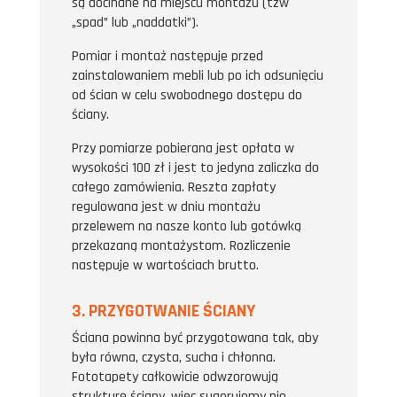
są docinane na miejscu montażu (tzw
„spad” lub „naddatki”).
Pomiar i montaż następuje przed
zainstalowaniem mebli lub po ich odsunięciu
od ścian w celu swobodnego dostępu do
ściany.
Przy pomiarze pobierana jest opłata w
wysokości 100 zł i jest to jedyna zaliczka do
całego zamówienia. Reszta zapłaty
regulowana jest w dniu montażu
przelewem na nasze konto lub gotówką
przekazaną montażystom. Rozliczenie
następuje w wartościach brutto.
3. PRZYGOTWANIE ŚCIANY
Ściana powinna być przygotowana tak, aby
była równa, czysta, sucha i chłonna.
Fototapety całkowicie odwzorowują
strukturę ściany, więc sugerujemy nie