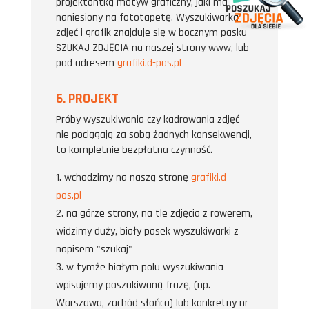
projektantką motyw graficzny, jaki ma być
naniesiony na fototapetę. Wyszukiwarka
zdjęć i grafik znajduje się w bocznym pasku
SZUKAJ ZDJĘCIA na naszej strony www, lub
pod adresem
grafiki.d-pos.pl
6. PROJEKT
Próby wyszukiwania czy kadrowania zdjęć
nie pociągają za sobą żadnych konsekwencji,
to kompletnie bezpłatna czynność.
wchodzimy na naszą stronę
grafiki.d-
pos.pl
na górze strony, na tle zdjęcia z rowerem,
widzimy duży, biały pasek wyszukiwarki z
napisem "szukaj"
w tymże białym polu wyszukiwania
wpisujemy poszukiwaną frazę, (np.
Warszawa, zachód słońca) lub konkretny nr