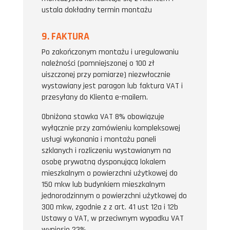
ustala dokładny termin montażu
9. FAKTURA
Po zakończonym montażu i uregulowaniu
należności (pomniejszonej o 100 zł
uiszczonej przy pomiarze) niezwłocznie
wystawiany jest paragon lub faktura VAT i
przesyłany do Klienta e-mailem.
Obniżona stawka VAT 8% obowiązuje
wyłącznie przy zamówieniu kompleksowej
usługi wykonania i montażu paneli
szklanych i rozliczeniu wystawianym na
osobę prywatną dysponującą lokalem
mieszkalnym o powierzchni użytkowej do
150 mkw lub budynkiem mieszkalnym
jednorodzinnym o powierzchni użytkowej do
300 mkw, zgodnie z z art. 41 ust 12a i 12b
Ustawy o VAT, w przeciwnym wypadku VAT
wyniesie 23%.