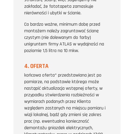
zakładać, że fototapeta zamaskuje
nierówności i ubytki w ścianie.
Co bardzo ważne, minimum dobę przed
montażem należy zagruntować ścianę
czystym (nie dolewanym do farby)
unigruntem firmy ATLAS w wydajności na
poziomie 1,5 litra na 10 mkw.
4. OFERTA
końcowa oferta* przedstawiana jest po
pomiarze, na podstawie którego może
nastąpić aktualizacja wstępnej oferty, w
przypadku stwierdzenia rozbieżności w
wymiarach podanych przez Klienta
względem zastanych na miejscu pomiaru i
wizji lokalnej, bądź gdy zmieni się zakres
prac (np. ewentualna konieczność
demontażu gniazdek elektrycznych,