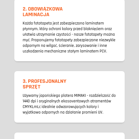
2. OBOWIĄZKOWA
LAMINACJA
Każda fototapeta jest zabezpieczona laminatem
płynnym, który ochroni kolory przed blaknięciem oraz
ułatwia utrzymanie czystości - nasze fototapety można
myć. Proponujemy fototapety zabezpieczone niezwykle
odpornym na wilgoć, ścieranie, zarysowanie i inne
uszkodzenia mechaniczne stałym laminatem PCV.
3. PROFESJONALNY
SPRZĘT
Używamy japońskiego plotera MIMAKI - rozdzielczość do
1440 dpi i oryginalnych ekosoventowych atramentów
CMYKLmLc idealnie odwzorowujących kolory i
wyjatkowo odpornych na działanie promieni UV.