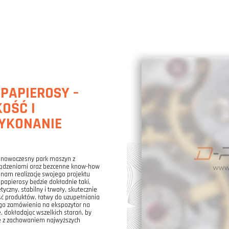
PAPIEROSY –
OŚĆ I
YKONANIE
, nowoczesny park maszyn z
ządzeniami oraz bezcenne know-how
 nam realizację swojego projektu
papierosy będzie dokładnie taki,
tyczny, stabilny i trwały, skutecznie
ść produktów, łatwy do uzupełniania
ego zamówienia na ekspozytor na
 dokładając wszelkich starań, by
e z zachowaniem najwyższych