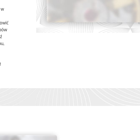
i w
owić
epów
dź
pu,
!