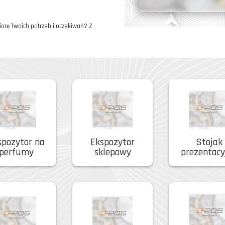
arę Twoich potrzeb i oczekiwań? Z
spozytor na
Ekspozytor
Stojak
perfumy
sklepowy
prezentacy