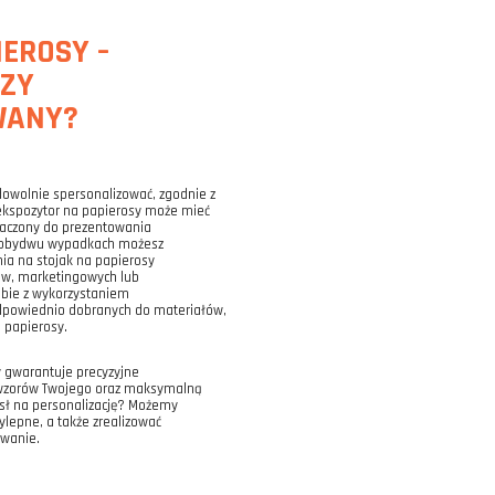
EROSY –
ZY
WANY?
owolnie spersonalizować, zgodnie z
ekspozytor na papierosy może mieć
naczony do prezentowania
W obydwu wypadkach możesz
ia na stojak na papierosy
w, marketingowych lub
ebie z wykorzystaniem
odpowiednio dobranych do materiałów,
 papierosy.
y gwarantuje precyzyjne
 wzorów Twojego oraz maksymalną
ysł na personalizację? Możemy
ylepne, a także zrealizować
owanie.