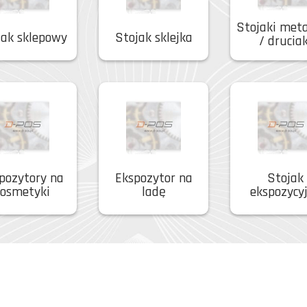
Stojaki met
jak sklepowy
Stojak sklejka
/ druciak
pozytory na
Ekspozytor na
Stojak
kosmetyki
ladę
ekspozycy