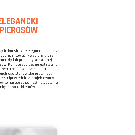
ELEGANCKI
APIEROSÓW
 to konstrukcje eleganckie i bardzo
 i zaprezentować w wybrany przez
odukty lub produkty konkretnej
rosów. Kompozycja będzie estetyczna i
ozwalająca równocześnie na
onalności stanowiska pracy, lady
, że odpowiednio zaprojektowany i
w to najlepszy pomysł na subtelne
ięcie uwagi klientów.