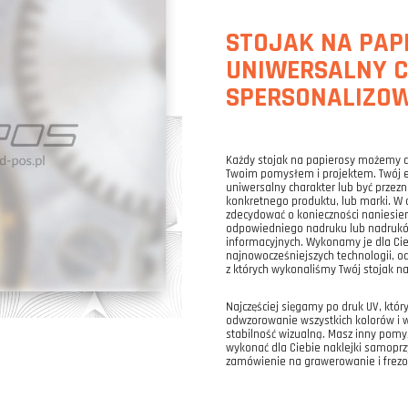
STOJAK NA PAPI
UNIWERSALNY C
SPERSONALIZO
Każdy stojak na papierosy możemy d
Twoim pomysłem i projektem. Twój 
uniwersalny charakter lub być przez
konkretnego produktu, lub marki. 
zdecydować o konieczności naniesien
odpowiedniego nadruku lub nadrukó
informacyjnych. Wykonamy je dla Ci
najnowocześniejszych technologii, 
z których wykonaliśmy Twój stojak na
Najczęściej sięgamy po druk UV, któr
odwzorowanie wszystkich kolorów i
stabilność wizualną. Masz inny pom
wykonać dla Ciebie naklejki samoprz
zamówienie na grawerowanie i frez