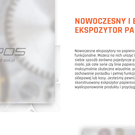
NOWOCZESNY I 
EKSPOZYTOR P
Nowoczesne ekspozytory na papierosy
funkcjonalne. Możesz na nich ułożyć
siebie sposób zarówno pojedyncze pr
marki, jak całe serie czy linie papie
maksymalnie skuteczna wizualnie, p
zachowanie porządku i pełnej funkcj
sklepowej lub kasy. Jesteśmy pewni
skonstruowany eskpozytor papierosó
wyeksponowanie produktu i przyciągn