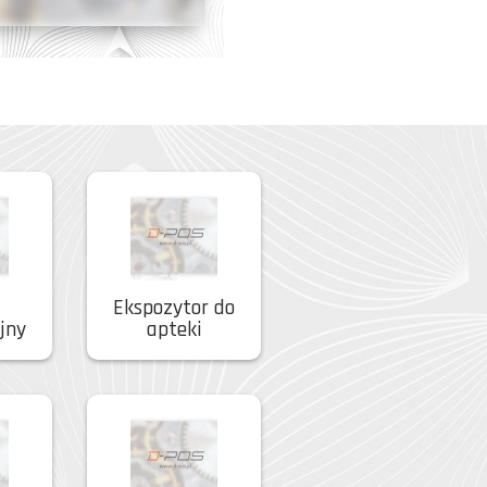
Ekspozytor do
jny
apteki