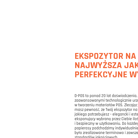
EKSPOZYTOR NA 
NAJWYŻSZA JAK
PERFEKCYJNE W
D-POS to ponad 20 lat doświadczenia
zaawansowanymi technologicznie ur
w tworzeniu materiałów POS. Zlecając
masz pewność, że Twój ekspozytor na 
jakiego potrzebujesz – elegancki i este
eksponujący wybraną przez Ciebie ilo
i bezpieczny w użytkowaniu. Do każd
papierosy podchodzimy indywidualnie,
było zrealizowane terminowo i zawsz
standardów jakościowych.