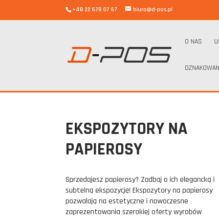
+48 22 678 07 67
biuro@d-pos.pl
O NAS
U
OZNAKOWAN
d-pos
/
Materiały POS
/
Stojaki reklamowe
/
Ekspozytor n
EKSPOZYTORY NA
PAPIEROSY
Sprzedajesz papierosy? Zadbaj o ich elegancką i
subtelną ekspozycję! Ekspozytory na papierosy
pozwalają na estetyczne i nowoczesne
zaprezentowania szerokiej oferty wyrobów