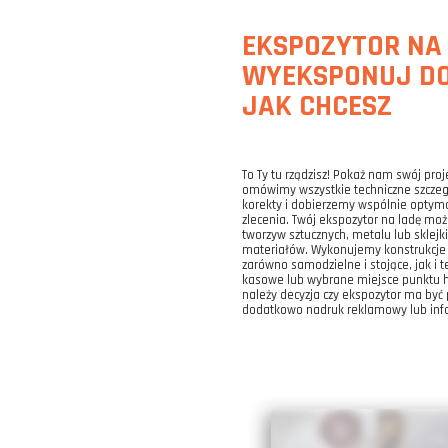
EKSPOZYTOR NA 
WYEKSPONUJ DO
JAK CHCESZ
To Ty tu rządzisz! Pokaż nam swój pro
omówimy wszystkie techniczne szcze
korekty i dobierzemy wspólnie optyma
zlecenia. Twój ekspozytor na ladę mo
tworzyw sztucznych, metalu lub sklejk
materiałów. Wykonujemy konstrukcje w
zarówno samodzielne i stojące, jak i 
kasowe lub wybrane miejsce punktu 
należy decyzja czy ekspozytor ma być 
dodatkowo nadruk reklamowy lub inf