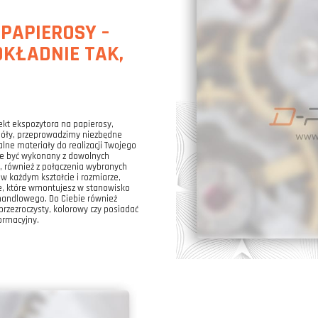
PAPIEROSY –
KŁADNIE TAK,
jekt ekspozytora na papierosy,
góły, przeprowadzimy niezbędne
lne materiały do realizacji Twojego
że być wykonany z dowolnych
i, również z połączenia wybranych
 każdym kształcie i rozmiarze,
te, które wmontujesz w stanowisko
handlowego. Do Ciebie również
przezroczysty, kolorowy czy posiadać
ormacyjny.