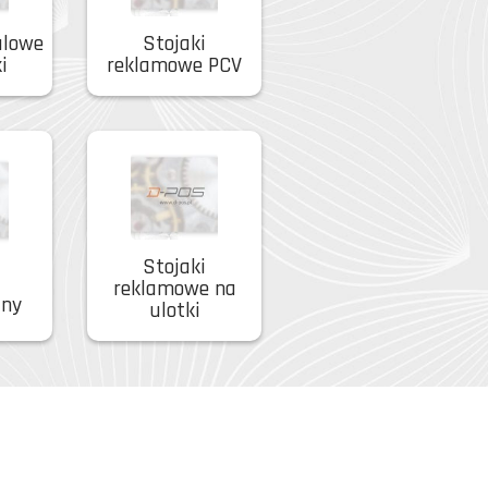
alowe
Stojaki
i
reklamowe PCV
Stojaki
reklamowe na
jny
ulotki