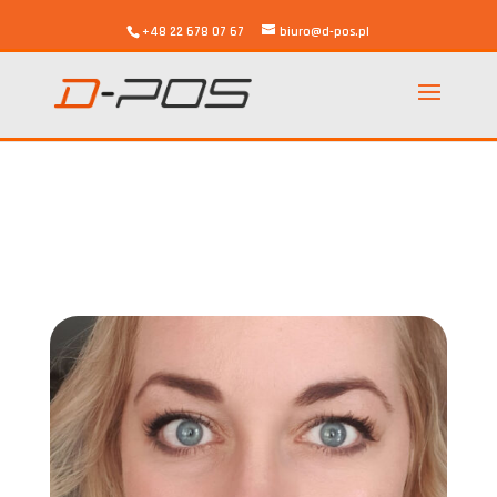
+48 22 678 07 67
biuro@d-pos.pl