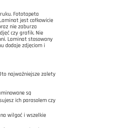
ruku. Fototapeta
Laminat jest całkowicie
oraz nie zaburza
ęć czy grafik. Nie
hni. Laminat stosowany
u dodaje zdjęciom i
to najważniejsze zalety
laminowane są
sujesz ich parasolem czy
a wilgoć i wszelkie