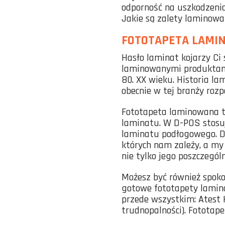
odporność na uszkodzenia
Jakie są zalety laminowa
FOTOTAPETA LAMI
Hasło laminat kojarzy Ci
laminowanymi produktami
80. XX wieku. Historia la
obecnie w tej branży rozp
Fototapeta laminowana t
laminatu. W D-POS stosuj
laminatu podłogowego. Dz
których nam zależy, a my
nie tylko jego poszczegól
Możesz być również spoko
gotowe fototapety lamino
przede wszystkim: Atest H
trudnopalności). Fototape