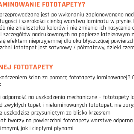
LAMINOWANIE FOTOTAPETY?
przeprowadzane jest po wykonaniu zaplanowanego nad
ługości i szerokości cienką warstwą laminatu w płynie. 
ób nie zniekształca kolorów i nie zmienia ich nasycenia 
ci szczegółów nadrukowanych na papierze lateksowym zdj
ię efektem nieprzyjemnej dla oka błyszczącej powierzc
zchni fototapet jest satynowy / półmatowy, dzięki czem
NEJ FOTOTAPETY
kończeniem ścian za pomocą fototapety laminowanej? O
:
 odporność na uszkodzenia mechaniczne – fototapety 
od zwykłych tapet i nielaminowanych fototapet, nie zary
ie uszkodzisz przysuniętym za blisko krzesłem
at tworzy na powierzchni fototapety warstwę odporną n
imnymi, jak i ciepłymi płynami