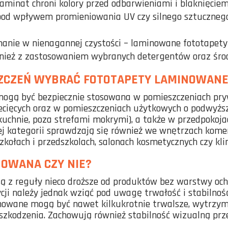
laminat chroni kolory przed odbarwieniami i blaknięcie
pod wpływem promieniowania UV czy silnego sztucznego
nie w nienagannej czystości – laminowane fototapety 
ież z zastosowaniem wybranych detergentów oraz środ
SZCZEŃ WYBRAĆ FOTOTAPETY LAMINOWANE
ogą być bezpiecznie stosowana w pomieszczeniach pryw
iecięcych oraz w pomieszczeniach użytkowych o podwyższ
kuchnie, poza strefami mokrymi), a także w przedpokoja
j kategorii sprawdzają się również we wnętrzach komer
zkołach i przedszkolach, salonach kosmetycznych czy kl
OWANA CZY NIE?
ą z reguły nieco droższe od produktów bez warstwy oc
cji należy jednak wziąć pod uwagę trwałość i stabilnoś
nowane mogą być nawet kilkukrotnie trwalsze, wytrzyma
szkodzenia. Zachowują również stabilność wizualną prze