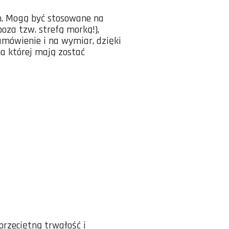
h. Mogą być stosowane na
oza tzw. strefą morką!),
mówienie i na wymiar, dzięki
a której mają zostać
rzeciętną trwałość i