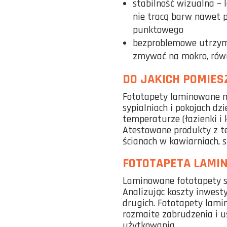
stabilność wizualna – 
nie tracą barw nawet 
punktowego
bezproblemowe utrzyma
zmywać na mokro, równ
DO JAKICH POMIE
Fototapety laminowane m
sypialniach i pokojach dz
temperaturze (łazienki i 
Atestowane produkty z te
ścianach w kawiarniach, s
FOTOTAPETA LAMIN
Laminowane fototapety s
Analizując koszty inwesty
drugich. Fototapety lami
rozmaite zabrudzenia i u
użytkowania.