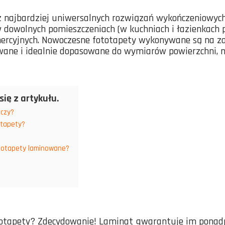
 z najbardziej uniwersalnych rozwiązań wykończeniowyc
w dowolnych pomieszczeniach (w kuchniach i łazienkach p
mercyjnych. Nowoczesne fototapety wykonywane są na za
ane i idealnie dopasowane do wymiarów powierzchni, n
się z artykułu.
czy?
otapety?
ototapety laminowane?
otapety? Zdecydowanie! Laminat gwarantuje im ponadp