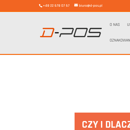
+48 22 678 07 67
biuro@d-pos.pl
O NAS
U
OZNAKOWAN
d-pos
/
Czy i dlaczego warto laminować fototapety?
CZY I DLA