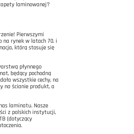
otapety laminowanej?
rzenie! Pierwszymi
na rynek w latach 70. i
acja, którą stosuje się
warstwą płynnego
inat, będący pochodną
ała wszystkie cechy, na
 na ścianie produkt, a
 nas laminatu. Nasze
 z polskich instytucji,
ITB (dotyczący
otoczenia.