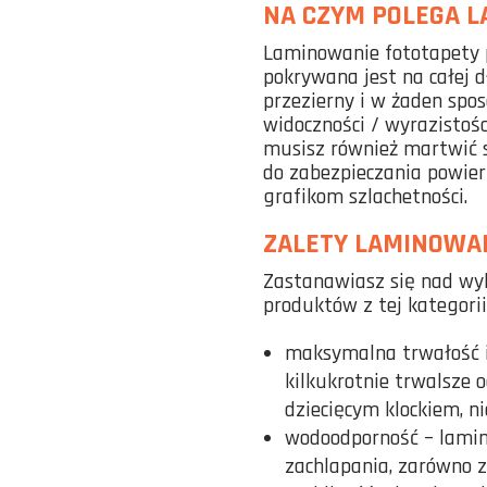
NA CZYM POLEGA 
Laminowanie fototapety 
pokrywana jest na całej d
przezierny i w żaden spos
widoczności / wyrazistoś
musisz również martwić s
do zabezpieczania powier
grafikom szlachetności.
ZALETY LAMINOWA
Zastanawiasz się nad wy
produktów z tej kategorii
maksymalna trwałość i
kilkukrotnie trwalsze 
dziecięcym klockiem, n
wodoodporność – lamin
zachlapania, zarówno z