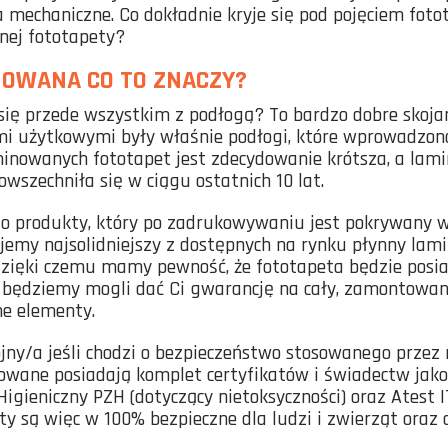
 mechaniczne. Co dokładnie kryje się pod pojęciem fot
nej fototapety?
NOWANA CO TO ZNACZY?
 się przede wszystkim z podłogą? To bardzo dobre skoja
 użytkowymi były właśnie podłogi, które wprowadzono 
minowanych fototapet jest zdecydowanie krótsza, a lamin
owszechniła się w ciągu ostatnich 10 lat.
o produkty, który po zadrukowywaniu jest pokrywany 
emy najsolidniejszy z dostępnych na rynku płynny lam
ięki czemu mamy pewność, że fototapeta będzie posiad
 będziemy mogli dać Ci gwarancję na cały, zamontowany
ne elementy.
jny/a jeśli chodzi o bezpieczeństwo stosowanego przez
wane posiadają komplet certyfikatów i świadectw jakości
igieniczny PZH (dotyczący nietoksyczności) oraz Atest 
ty są więc w 100% bezpieczne dla ludzi i zwierząt oraz 