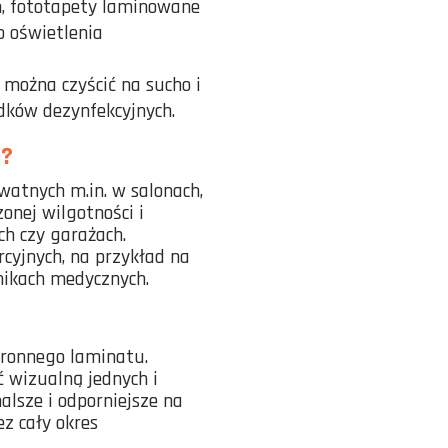
m, fototapety laminowane
 oświetlenia
można czyścić na sucho i
ków dezynfekcyjnych.
?
atnych m.in. w salonach,
onej wilgotności i
ch czy garażach.
cyjnych, na przykład na
inikach medycznych.
hronnego laminatu.
ć wizualną jednych i
lsze i odporniejsze na
z cały okres