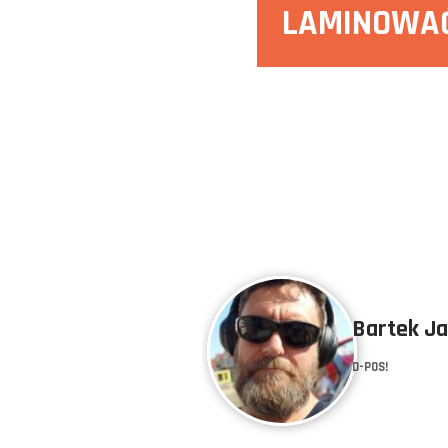
LAMINOWAĆ
Bartek J
D-POS!