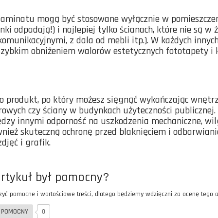
laminatu mogą być stosowane wyłącznie w pomieszczeni
nki odpadają!) i najlepiej tylko ścianach, które nie są 
komunikacyjnymi, z dala od mebli itp.). W każdych inny
szybkim obniżeniem walorów estetycznych fototapety i k
o produkt, po który możesz sięgnąć wykańczając wnętr
rowych czy ściany w budynkach użyteczności publiczne
dzy innymi odporność na uszkodzenia mechaniczne, wil
wnież skuteczną ochronę przed blaknięciem i odbarwia
jęć i grafik.
artykuł był pomocny?
zyć pomocne i wartościowe treści, dlatego będziemy wdzięczni za ocenę tego a
BYŁ POMOCNY
0