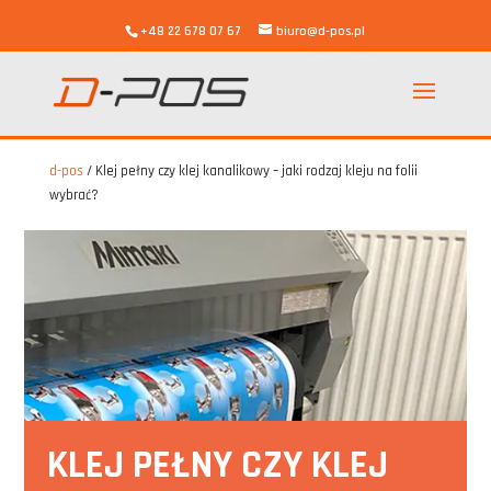
+48 22 678 07 67
biuro@d-pos.pl
d-pos
/
Klej pełny czy klej kanalikowy – jaki rodzaj kleju na folii
wybrać?
KLEJ PEŁNY CZY KLEJ