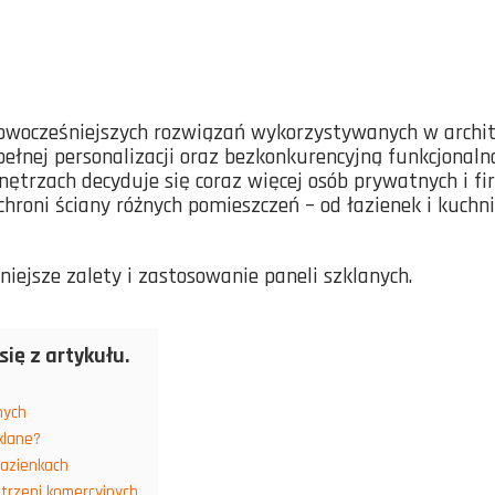
jnowocześniejszych rozwiązań wykorzystywanych w archi
ełnej personalizacji oraz bezkonkurencyjną funkcjonalno
ętrzach decyduje się coraz więcej osób prywatnych i fi
chroni ściany różnych pomieszczeń – od łazienek i kuchni
niejsze zalety i zastosowanie paneli szklanych.
się z artykułu.
nych
klane?
łazienkach
strzeni komercyjnych