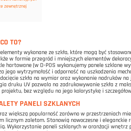
ze zewnętrznej
 CO TO?
e elementy wykonane ze szkła, które mogą być stosowane
akże w formie przegród i mniejszych elementów dekorac
ykle hartowane (w D-POS wykonujemy panele szklane wył
za jego wytrzymałość i odporność na uszkodzenia mecha
 docięcie szkła na wymiar oraz wykonanie nadruków na
logia druku UV pozwala na zadrukowywanie szkła z maks
ojektu, bez względu na jego kolorystykę i szczegółow
ALETY PANELI SZKLANYCH
oraz większą popularność zarówno w przestrzeniach mies
im licznym zaletom. Stanowią nowoczesne i eleganckie r
cią. Wykorzystanie paneli szklanych w aranżacji wnętrz