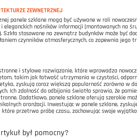
ITEKTURZE ZEWNĘTRZNEJ
nej panele szklane mogą być używane w roli nowoczesny
i eleganckich nośników informacji (montowanych na śr
ic). Szkło stosowane na zewnątrz budynków może być d
łaniem czynników atmosferycznych, co zapewnia jego tr
stronne i stylowe rozwiązanie, które wprowadza nowocz
etom, takim jak łatwość utrzymania w czystości, odporn
tetyka, zyskują coraz większą popularność zarówno w do
ch. Ich zdolność do odbijania światła sprawia, że pomie
stronne. Dodatkowo, panele szklane oferują szerokie możl
kalnych aranżacji. Inwestując w panele szklane, zyskuj
, które przetrwa próbę czasu, zachowując swoje wyjątko
artykuł był pomocny?