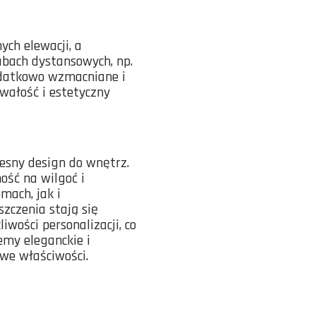
ch elewacji, a
ubach dystansowych, np.
odatkowo wzmacniane i
wałość i estetyczny
esny design do wnętrz.
ość na wilgoć i
mach, jak i
szczenia stają się
iwości personalizacji, co
emy eleganckie i
we właściwości.