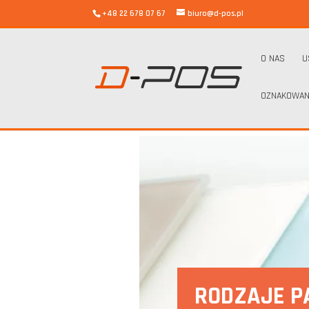
+48 22 678 07 67
biuro@d-pos.pl
O NAS
U
OZNAKOWAN
d-pos
/
Rodzaje paneli szklanych – czym są panele szklan
RODZAJE P