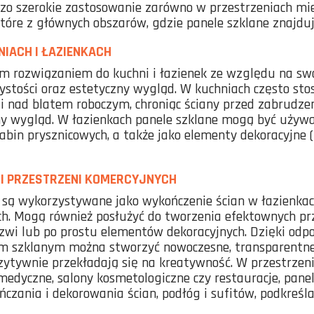
zo szerokie zastosowanie zarówno w przestrzeniach mies
które z głównych obszarów, gdzie panele szklane znajdu
IACH I ŁAZIENKACH
ym rozwiązaniem do kuchni i łazienek ze względu na swo
stości oraz estetyczny wygląd. W kuchniach często sto
i nad blatem roboczym, chroniąc ściany przed zabrudze
y wygląd. W łazienkach panele szklane mogą być używa
, kabin prysznicowych, a także jako elementy dekoracyjne
 I PRZESTRZENI KOMERCYJNYCH
 są wykorzystywane jako wykończenie ścian w łazienkach
ch. Mogą również posłużyć do tworzenia efektownych prz
wi lub po prostu elementów dekoracyjnych. Dzięki odp
 szklanym można stworzyć nowoczesne, transparentne 
ozytywnie przekładają się na kreatywność. W przestrzeni
a medyczne, salony kosmetologiczne czy restauracje, pan
ania i dekorowania ścian, podłóg i sufitów, podkreślaj