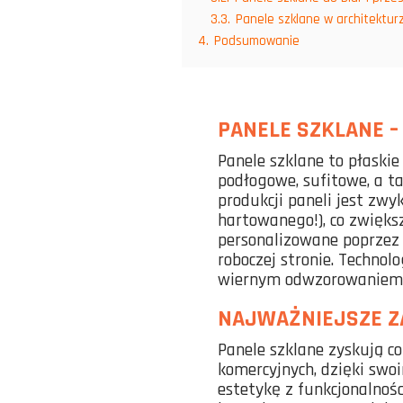
3.3.
Panele szklane w architektur
4.
Podsumowanie
PANELE SZKLANE –
Panele szklane to płaski
podłogowe, sufitowe, a t
produkcji paneli jest zw
hartowanego!), co zwięks
personalizowane poprzez
roboczej stronie. Techno
wiernym odwzorowaniem pr
NAJWAŻNIEJSZE Z
Panele szklane zyskują c
komercyjnych, dzięki swo
estetykę z funkcjonalnoś