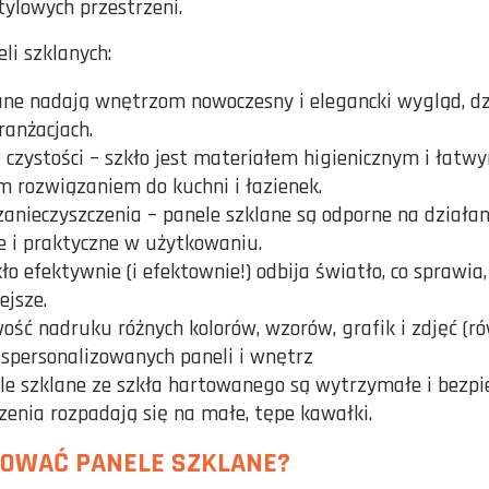
stylowych przestrzeni.
li szklanych:
ane nadają wnętrzom nowoczesny i elegancki wygląd, dz
ranżacjach.
zystości – szkło jest materiałem higienicznym i łatwym
m rozwiązaniem do kuchni i łazienek.
zanieczyszczenia – panele szklane są odporne na działani
łe i praktyczne w użytkowaniu.
ło efektywnie (i efektownie!) odbija światło, co sprawia
ejsze.
wość nadruku różnych kolorów, wzorów, grafik i zdjęć (r
 spersonalizowanych paneli i wnętrz
le szklane ze szkła hartowanego są wytrzymałe i bezpi
zenia rozpadają się na małe, tępe kawałki.
SOWAĆ PANELE SZKLANE?