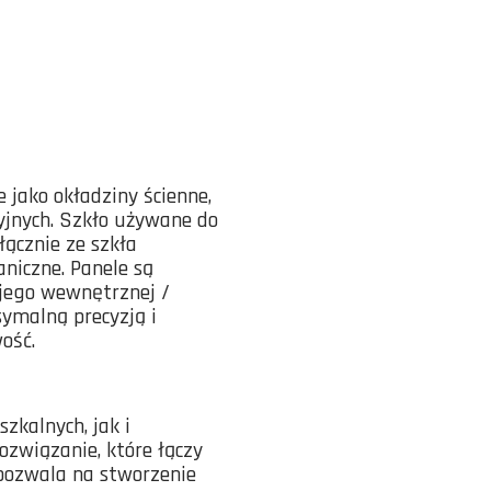
 jako okładziny ścienne,
yjnych. Szkło używane do
ącznie ze szkła
niczne. Panele są
 jego wewnętrznej /
ymalną precyzją i
ość.
zkalnych, jak i
ozwiązanie, które łączy
 pozwala na stworzenie