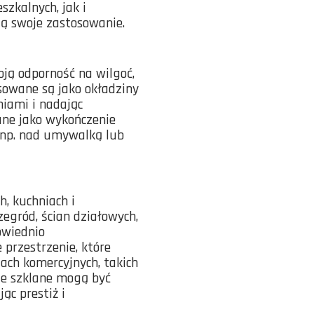
zkalnych, jak i
ją swoje zastosowanie.
ją odporność na wilgoć,
sowane są jako okładziny
niami i nadając
ne jako wykończenie
 (np. nad umywalką lub
, kuchniach i
egród, ścian działowych,
owiednio
przestrzenie, które
ach komercyjnych, takich
ele szklane mogą być
ąc prestiż i