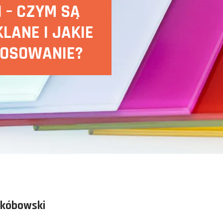
 – CZYM SĄ
LANE I JAKIE
TOSOWANIE?
akóbowski