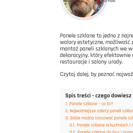
D-POS!
Panele szklane to jedno z na
walory estetyczne, możliwość p
montaż paneli szklanych we wn
dekoracyjny, który efektownie 
restauracje i salony urody.
Czytaj dalej, by poznać najważ
Spis treści - czego dowiesz 
1.
Panele szklane – co to?
2.
Najważniejsze zalety paneli szkla
3.
Gdzie można stosować panele sz
3.1.
Panele szklane w kuchniach i 
3.2.
Panele szklane do biur i prze