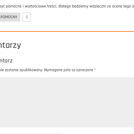
zyć pomocne i wartościowe treści, dlatego będziemy wdzięczni za ocenę tego a
BYŁ POMOCNY
0
ntarzy
ntarz
nie zostanie opublikowany.
Wymagane pola są oznaczone
*