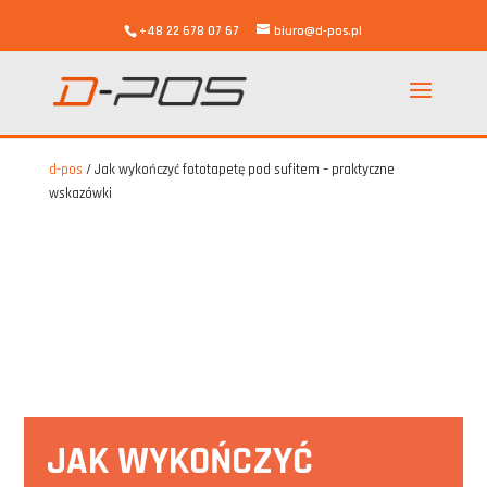
+48 22 678 07 67
biuro@d-pos.pl
d-pos
/
Jak wykończyć fototapetę pod sufitem – praktyczne
wskazówki
JAK WYKOŃCZYĆ