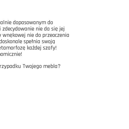
malnie dopasowanym do
 zdecydowanie nie da się jej
y wnękowej nie do przeoczenia
 doskonale spełnia swoją
etamorfozę każdej szafy!
nomicznie!
 przypadku Twojego mebla?