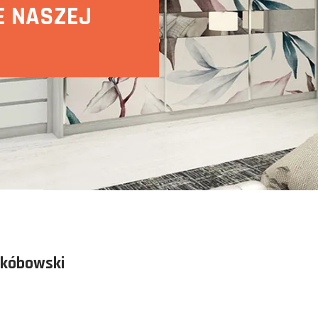
E NASZEJ
akóbowski