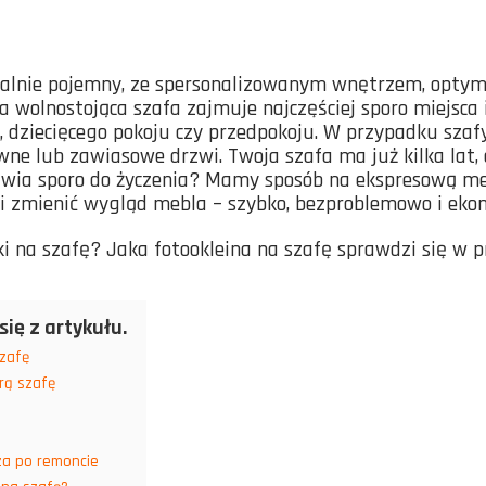
alnie pojemny, ze spersonalizowanym wnętrzem, opty
 wolnostojąca szafa zajmuje najczęściej sporo miejsca i
, dziecięcego pokoju czy przedpokoju. W przypadku szaf
wne lub zawiasowe drzwi. Twoja szafa ma już kilka lat,
tawia sporo do życzenia? Mamy sposób na ekspresową m
i zmienić wygląd mebla – szybko, bezproblemowo i eko
ki na szafę? Jaka fotookleina na szafę sprawdzi się w
się z artykułu.
szafę
rą szafę
a po remoncie