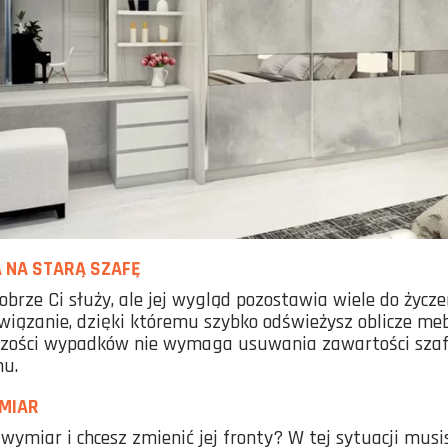
 NA STARĄ SZAFĘ
obrze Ci służy, ale jej wygląd pozostawia wiele do życz
wiązanie, dzięki któremu szybko odświeżysz oblicze mebl
zości wypadków nie wymaga usuwania zawartości szafy 
nu.
YMIAR
miar i chcesz zmienić jej fronty? W tej sytuacji musis