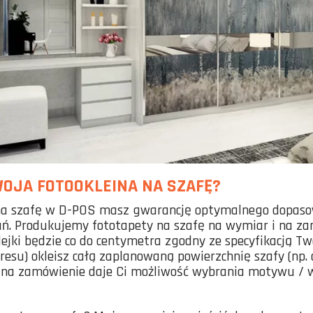
OJA FOTOOKLEINA NA SZAFĘ?
na szafę w D-POS masz gwarancję optymalnego dopaso
ań. Produkujemy fototapety na szafę na wymiar i na za
ejki będzie co do centymetra zgodny ze specyfikacją Tw
resu) okleisz całą zaplanowaną powierzchnię szafy (np. 
 na zamówienie daje Ci możliwość wybrania motywu / wz