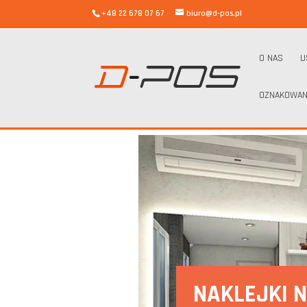
+48 22 678 07 67
biuro@d-pos.pl
O NAS
U
OZNAKOWAN
d-pos
/
Naklejki na szafę – nowe życie naszej szafy
NAKLEJKI N