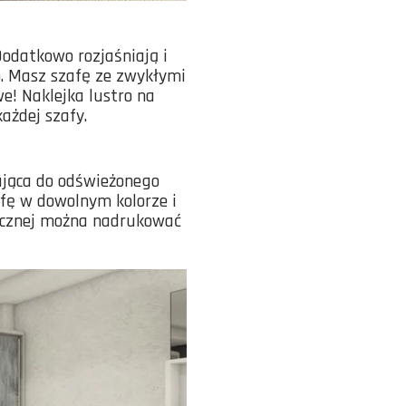
Dodatkowo rozjaśniają i
o. Masz szafę ze zwykłymi
e! Naklejka lustro na
ażdej szafy.
ująca do odświeżonego
fę w dowolnym kolorze i
rycznej można nadrukować