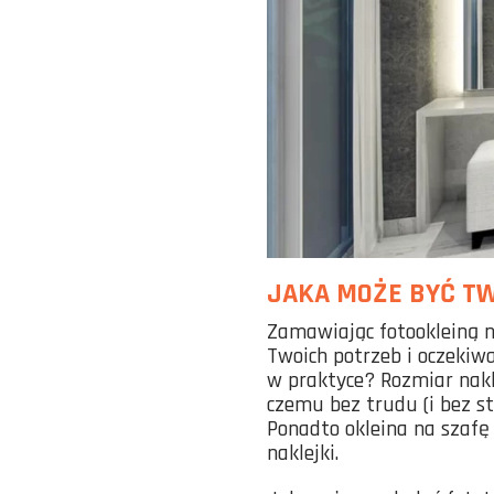
JAKA MOŻE BYĆ TW
Zamawiając fotookleiną 
Twoich potrzeb i oczekiw
w praktyce? Rozmiar nakl
czemu bez trudu (i bez st
Ponadto okleina na szafę
naklejki.