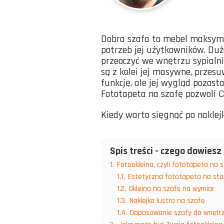
Dobra szafa to mebel maksym
potrzeb jej użytkowników. Duża
przeoczyć we wnętrzu sypialni
są z kolei jej masywne, przesu
funkcję, ale jej wygląd pozos
Fototapeta na szafę pozwoli C
Kiedy warto sięgnąć po naklej
Spis treści - czego dowiesz 
1.
Fotookleina, czyli fototapeta na 
1.1.
Estetyczna fototapeta na sta
1.2.
Okleina na szafę na wymiar
1.3.
Naklejka lustro na szafę
1.4.
Dopasowanie szafy do wnętrz