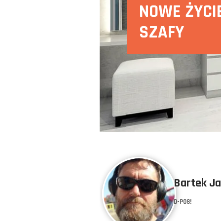
NOWE ŻYCI
SZAFY
Bartek J
D-POS!