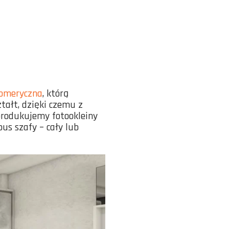
nomeryczna
, którą
tałt, dzięki czemu z
 produkujemy fotookleiny
pus szafy – cały lub