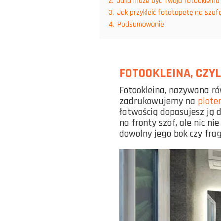
2.
Jaka może być Twoja fotookleina
3.
Jak przykleić fototapetę na szaf
4.
Podsumowanie
FOTOOKLEINA, CZYL
Fotookleina, nazywana ró
zadrukowujemy na
plote
łatwością dopasujesz ją d
na fronty szaf, ale nic ni
dowolny jego bok czy fra