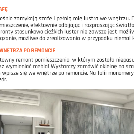
AFĘ
eśnie zamykają szafę i pełnią rolę lustra we wnętrzu. 
mieszczenie, efektownie odbijając i rozpraszając światł
ronty stosunkowo ciężkich luster nie zawsze jest możliw
ązanie, możliwe do zrealizowania w przypadku niemal k
WNĘTRZA PO REMONCIE
towny remont pomieszczenia, w którym została niepas
sz wymieniać mebla! Wystarczy zamówić okleinę na sza
e wpisze się we wnętrze po remoncie. Na folii monome
zór.