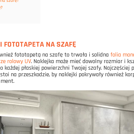
 na szafę?
ę?
I FOTOTAPETA NA SZAFĘ
wnież fototapetą na szafę to trwała i solidna
folia mo
rze rolowy UV
. Naklejka może mieć dowolny rozmiar i ksz
o każdej płaskiej powierzchni Twojej szafy. Najczęściej
e stoi na przeszkodzie, by naklejki pokrywały również kor
gment.