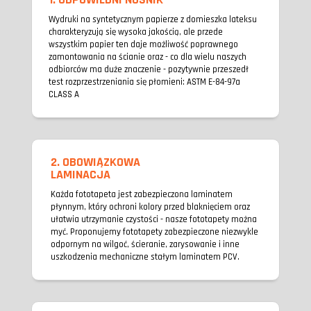
Wydruki na syntetycznym papierze z domieszka lateksu
charakteryzują się wysoka jakością, ale przede
wszystkim papier ten daje możliwość poprawnego
zamontowania na ścianie oraz - co dla wielu naszych
odbiorców ma duże znaczenie - pozytywnie przeszedł
test rozprzestrzeniania się płomieni: ASTM E-84-97a
CLASS A
2. OBOWIĄZKOWA
LAMINACJA
Każda fototapeta jest zabezpieczona laminatem
płynnym, który ochroni kolory przed blaknięciem oraz
ułatwia utrzymanie czystości - nasze fototapety można
myć. Proponujemy fototapety zabezpieczone niezwykle
odpornym na wilgoć, ścieranie, zarysowanie i inne
uszkodzenia mechaniczne stałym laminatem PCV.