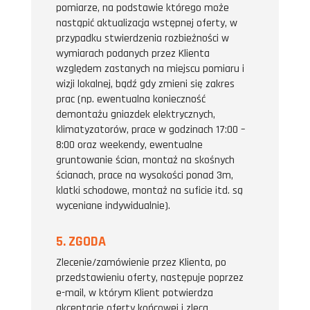
pomiarze, na podstawie którego może
nastąpić aktualizacja wstępnej oferty, w
przypadku stwierdzenia rozbieżności w
wymiarach podanych przez Klienta
względem zastanych na miejscu pomiaru i
wizji lokalnej, bądź gdy zmieni się zakres
prac (np. ewentualna konieczność
demontażu gniazdek elektrycznych,
klimatyzatorów, prace w godzinach 17:00 –
8:00 oraz weekendy, ewentualne
gruntowanie ścian, montaż na skośnych
ścianach, prace na wysokości ponad 3m,
klatki schodowe, montaż na suficie itd. są
wyceniane indywidualnie).
5. ZGODA
Zlecenie/zamówienie przez Klienta, po
przedstawieniu oferty, następuje poprzez
e-mail, w którym Klient potwierdza
akceptację oferty końcowej i zleca