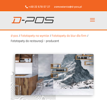
+48 22 678 07 27
zamowienia@d-pos.pl
d-pos
/
Fototapety na wymiar
/
Fototapety do biur dla firm
/
Fototapety do restauracji – producent