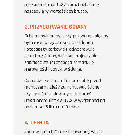
przekazaną montażystom. Rozliczenie
następuje w wartościach brutto.
3. PRZYGOTWANIE ŚCIANY
Ściana powinna być przygotowana tak, aby
była równa, czysta, sucha i chłonna.
Fototapety całkowicie odwzorowują
strukturę ściany, więc sugerujemy nie
zakładać, że fototapeta zamaskuje
nierówności i ubytki w ścianie.
Co bardzo ważne, minimum dobę przed
montażem należy zagruntować ścianę
czystym (nie dolewanym do farby)
unigruntem firmy ATLAS w wydajności na
poziomie 1,5 litra na 10 mkw.
4. OFERTA
końcowa oferta* przedstawiana jest po