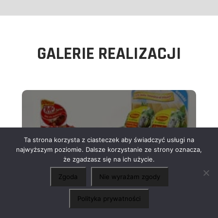
GALERIE REALIZACJI
MATERIAŁY
Ta strona korzysta z ciasteczek aby świadczyć usługi na
POS
najwyższym poziomie. Dalsze korzystanie ze strony oznacza,
że zgadzasz się na ich użycie.
Zgoda
Nie wyrażam zgody
×
Chcesz o coś zapytać?
Chętnie porozmawiamy
Polityka prywatności