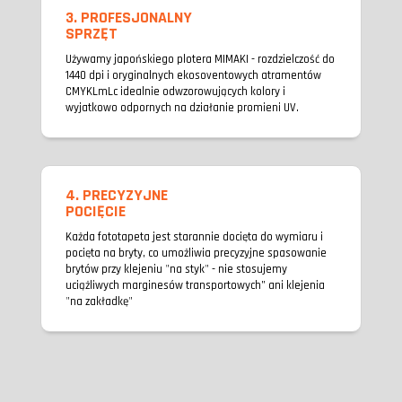
3. PROFESJONALNY
SPRZĘT
Używamy japońskiego plotera MIMAKI - rozdzielczość do
1440 dpi i oryginalnych ekosoventowych atramentów
CMYKLmLc idealnie odwzorowujących kolory i
wyjatkowo odpornych na działanie promieni UV.
4. PRECYZYJNE
POCIĘCIE
Każda fototapeta jest starannie docięta do wymiaru i
pocięta na bryty, co umożliwia precyzyjne spasowanie
brytów przy klejeniu "na styk" - nie stosujemy
uciążliwych marginesów transportowych” ani klejenia
"na zakładkę"