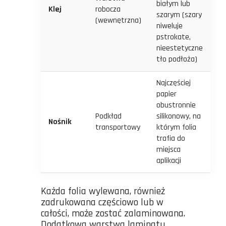
białym lub
Klej
robocza
szarym (szary
(wewnętrzna)
niweluje
pstrokate,
nieestetyczne
tło podłoża)
Najczęściej
papier
obustronnie
Podkład
silikonowy, na
Nośnik
transportowy
którym folia
trafia do
miejsca
aplikacji
Każda folia wylewana, również
zadrukowana częściowo lub w
całości, może zostać zalaminowana.
Dodatkowa warstwa laminatu