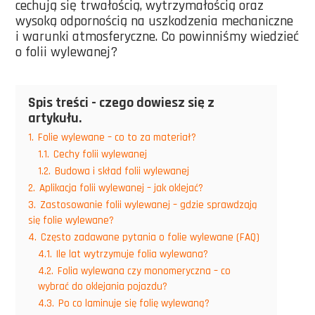
cechują się trwałością, wytrzymałością oraz
wysoką odpornością na uszkodzenia mechaniczne
i warunki atmosferyczne. Co powinniśmy wiedzieć
o folii wylewanej?
Spis treści - czego dowiesz się z
artykułu.
1.
Folie wylewane – co to za materiał?
1.1.
Cechy folii wylewanej
1.2.
Budowa i skład folii wylewanej
2.
Aplikacja folii wylewanej – jak oklejać?
3.
Zastosowanie folii wylewanej – gdzie sprawdzają
się folie wylewane?
4.
Często zadawane pytania o folie wylewane (FAQ)
4.1.
Ile lat wytrzymuje folia wylewana?
4.2.
Folia wylewana czy monomeryczna – co
wybrać do oklejania pojazdu?
4.3.
Po co laminuje się folię wylewaną?