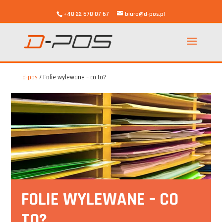
+48 22 678 07 67
biuro@d-pos.pl
d-pos
/
Folie wylewane – co to?
FOLIE WYLEWANE – CO
TO?